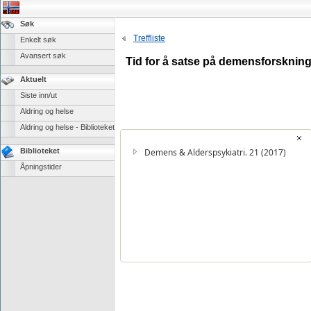
Søk
Treffliste
Enkelt søk
Avansert søk
Tid for å satse på demensforskning
Aktuelt
Siste inn/ut
Aldring og helse
Aldring og helse - Biblioteket
Biblioteket
Demens & Alderspsykiatri. 21 (2017)
Åpningstider