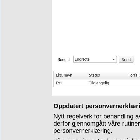
EndNote
Send til
Eks. navn
Status
Forfal
Ex1
Tilgjengelig
Oppdatert personvernerklæri
Nytt regelverk for behandling a
derfor gjennomgått våre rutine
personvernerklæring.