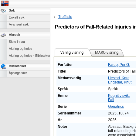
Søk
Treffliste
Enkelt søk
Avansert søk
Predictors of Fall-Related Injuries
Aktuelt
Siste inn/ut
Aldring og helse
Vanlig visning
MARC-visning
Aldring og helse - Biblioteket
Forfatter
Farup, Per G.
Biblioteket
Tittel
Predictors of Fal
Åpningstider
Medansvarlig
Hestad, Knut
Engedal, Knut
Språk
Språk:
Emne
Kognitiv svikt
Fall
Serie
Geriatrics
Serienummer
2025, 10, 74
År
2025
Noter
Abstract: Backgro
fall-related inju
were associated w