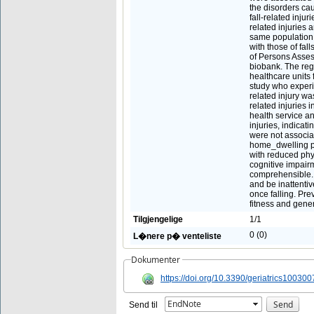
the disorders cau
fall-related injur
related injuries 
same population w
with those of fa
of Persons Asses
biobank. The reg
healthcare units
study who experie
related injury wa
related injuries 
health service a
injuries, indicat
were not associa
home_dwelling per
with reduced physi
cognitive impairm
comprehensible. 
and be inattentiv
once falling. Pre
fitness and gene
Tilgjengelige
1/1
0 (0)
L�nere p� venteliste
Dokumenter
https://doi.org/10.3390/geriatrics10030
EndNote
Send til