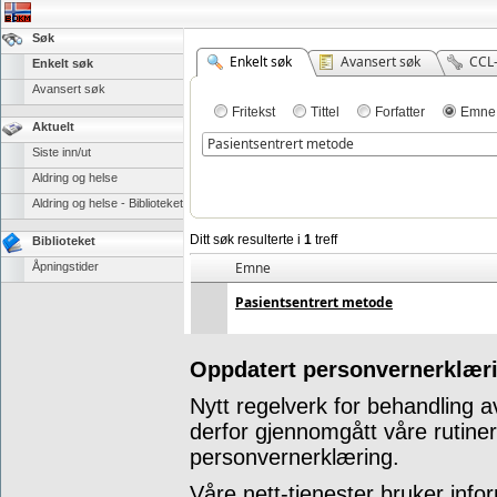
Søk
Enkelt søk
Avansert søk
CCL
Enkelt søk
Avansert søk
Fritekst
Tittel
Forfatter
Emne
Aktuelt
Siste inn/ut
Aldring og helse
Aldring og helse - Biblioteket
Ditt søk resulterte i
1
treff
Biblioteket
Emne
Åpningstider
Pasientsentrert
metode
Oppdatert personvernerklæri
Nytt regelverk for behandling a
derfor gjennomgått våre rutine
personvernerklæring.
Våre nett-tjenester bruker info