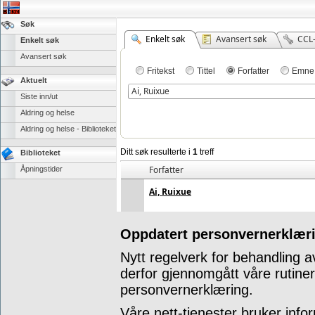
Søk
Enkelt søk
Avansert søk
CCL
Enkelt søk
Avansert søk
Fritekst
Tittel
Forfatter
Emne
Aktuelt
Siste inn/ut
Aldring og helse
Aldring og helse - Biblioteket
Ditt søk resulterte i
1
treff
Biblioteket
Forfatter
Åpningstider
Ai,
Ruixue
Oppdatert personvernerklæri
Nytt regelverk for behandling a
derfor gjennomgått våre rutine
personvernerklæring.
Våre nett-tjenester bruker info